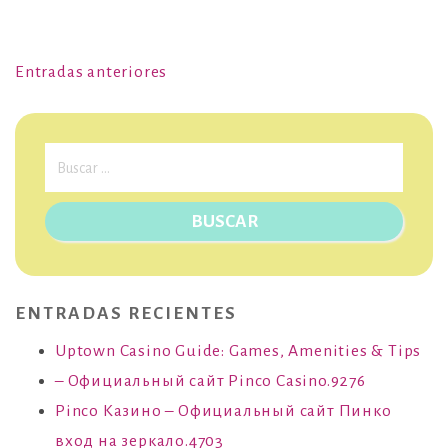
Navegación
Entradas anteriores
de
entradas
Buscar:
ENTRADAS RECIENTES
Uptown Casino Guide: Games, Amenities & Tips
– Официальный сайт Pinco Casino.9276
Pinco Казино – Официальный сайт Пинко
вход на зеркало.4703