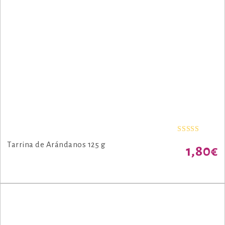
Valorado
Tarrina de Arándanos 125 g
1,80
€
con
5.00
de
5