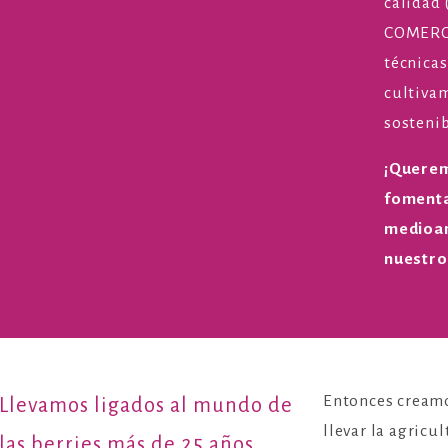
calidad
COMERCI
técnicas
cultiva
sostenib
¡Querem
fomenta
medioam
nuestro
Entonces creamo
Llevamos ligados al mundo de
llevar la agricu
las berries más de 25 años,