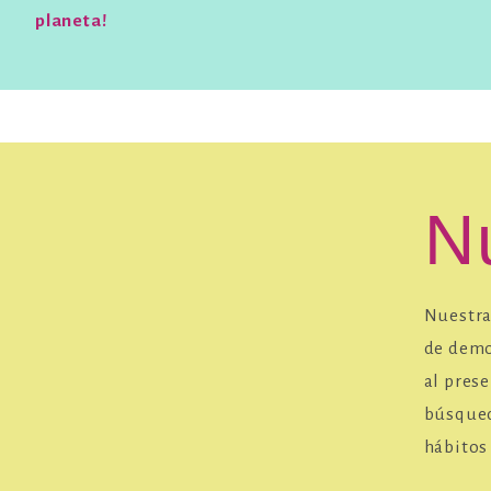
planeta!
N
Nuestra
de demos
al pres
búsqueda
hábitos 