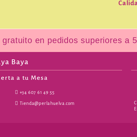
Calida
gratuito en pedidos superiores a 
aya Baya
uerta a tu Mesa
+34 607 61 49 55
C
Tienda@perlahuelva.com
E